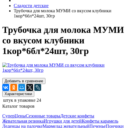
Сладости детские
Трубочка для молока МУМИ со вкусом клубники
1кор*6бл*24шт, 30гр
Трубочка для молока МУМИ
со вкусом клубники
1кор*6бл*24шт, 30гр
Добавить в сравнение
Характеристики
штук в упаковке
24
Каталог товаров
СуперЦены
Сезонные товары
Детские конфеты
Жевательная резинка
Игрушки для детей
Конфеты карамель
Леденцы на палочке
Мармелад жевательный
Печенье
Пончики