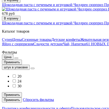
В корзину
Шоколадная паста с печеньем и игрушкой Чилдрен сюрприз Пр
678 руб
В корзину
Шоколадная паста с печеньем и игрушкой Чилдрен сюрприз Пр
Каталог товаров
СуперЦены
Сезонные товары
Детские конфеты
Жевательная рез
Яйцо с сюрпризом
Сладости детские
Чай, Напитки
61 НОВЫХ
Фильтры
Цена
Применить
штук в упаковке
20
24
30
Применить
Сбросить фильтры
Применить
Политика конфиденциальности и оферта
Пользовательское сог