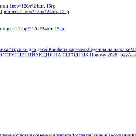
инц 1кор*12бл*24шт, 15гр
инцесса 1кор*12бл*24шт, 15гр
инка
Игрушки для детей
Конфеты карамель
Леденцы на палочке
Ма
 ПОСТУПЛЕНИЙ
АКЦИЯ НА СЕГОДНЯ
К Новому 2026 году
Ази
лашение
Условия обмена и возврата
Доставка
Скидки
О компании
К