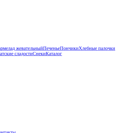
рмелад жевательный
Печенье
Пончики
Хлебные палочки
атские сладости
Снеки
Каталог
онтакты