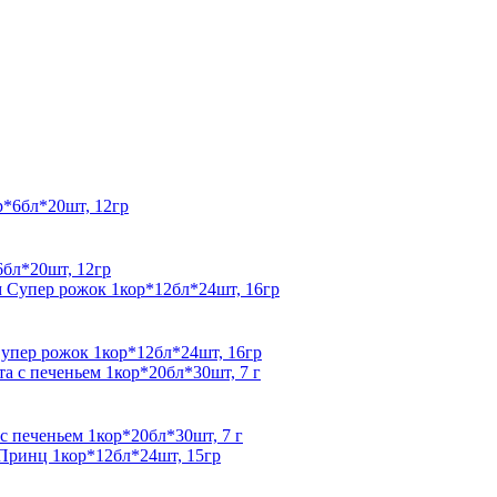
бл*20шт, 12гр
упер рожок 1кор*12бл*24шт, 16гр
с печеньем 1кор*20бл*30шт, 7 г