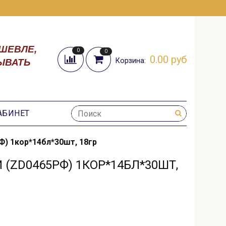
ШЕВЛЕ,
0
0
0.00 руб
Корзина:
ЫВАТЬ
АБИНЕТ
) 1кор*14бл*30шт, 18гр
(ZD0465РФ) 1КОР*14БЛ*30ШТ,