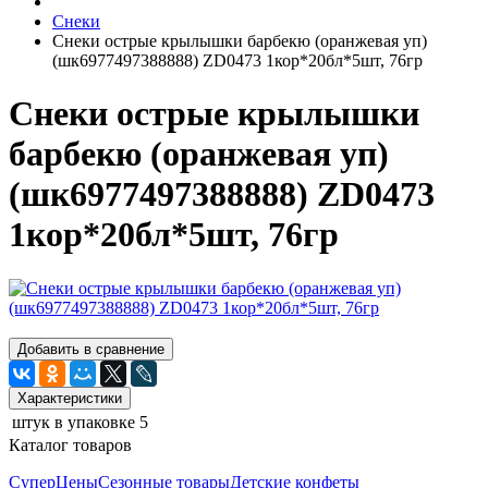
Снеки
Снеки острые крылышки барбекю (оранжевая уп)
(шк6977497388888) ZD0473 1кор*20бл*5шт, 76гр
Снеки острые крылышки
барбекю (оранжевая уп)
(шк6977497388888) ZD0473
1кор*20бл*5шт, 76гр
Добавить в сравнение
Характеристики
штук в упаковке
5
Каталог товаров
СуперЦены
Сезонные товары
Детские конфеты