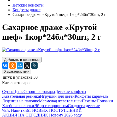
Детские конфеты
Конфеты драже
Сахарное драже «Крутой шеф» 1кор*24бл*30шт, 2 г
Сахарное драже «Крутой
шеф» 1кор*24бл*30шт, 2 г
Добавить в сравнение
Характеристики
штук в упаковке
30
Каталог товаров
СуперЦены
Сезонные товары
Детские конфеты
Жевательная резинка
Игрушки для детей
Конфеты карамель
Леденцы на палочке
Мармелад жевательный
Печенье
Пончики
Хлебные палочки
Яйцо с сюрпризом
Сладости детские
Чай, Напитки
61 НОВЫХ ПОСТУПЛЕНИЙ
АКЦИЯ НА СЕГОДНЯ
К Новому 2026 году