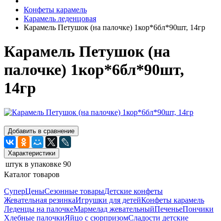
Конфеты карамель
Карамель леденцовая
Карамель Петушок (на палочке) 1кор*6бл*90шт, 14гр
Карамель Петушок (на
палочке) 1кор*6бл*90шт,
14гр
Добавить в сравнение
Характеристики
штук в упаковке
90
Каталог товаров
СуперЦены
Сезонные товары
Детские конфеты
Жевательная резинка
Игрушки для детей
Конфеты карамель
Леденцы на палочке
Мармелад жевательный
Печенье
Пончики
Хлебные палочки
Яйцо с сюрпризом
Сладости детские