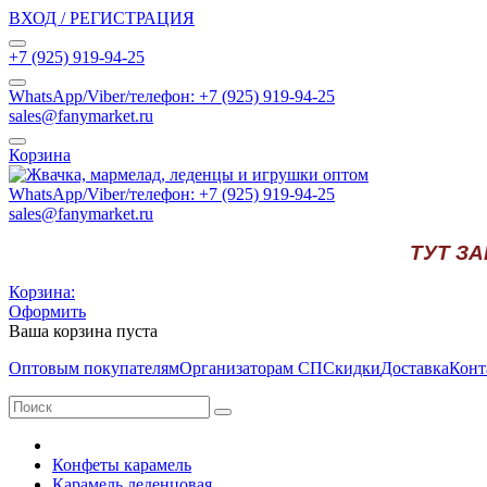
ВХОД / РЕГИСТРАЦИЯ
+7 (925) 919-94-25
WhatsApp/Viber/телефон: +7 (925) 919-94-25
sales@fanymarket.ru
Корзина
WhatsApp/Viber/телефон: +7 (925) 919-94-25
sales@fanymarket.ru
ТУТ З
Корзина:
Оформить
Ваша корзина пуста
Оптовым покупателям
Организаторам СП
Скидки
Доставка
Конт
Конфеты карамель
Карамель леденцовая