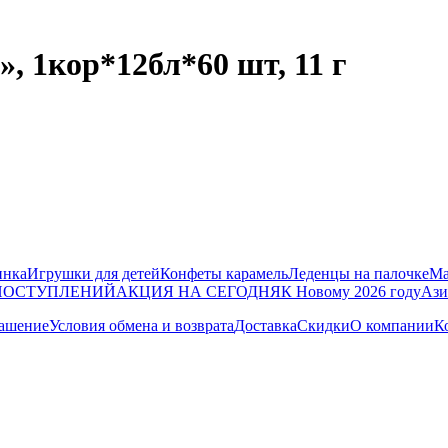
, 1кор*12бл*60 шт, 11 г
инка
Игрушки для детей
Конфеты карамель
Леденцы на палочке
Ма
 ПОСТУПЛЕНИЙ
АКЦИЯ НА СЕГОДНЯ
К Новому 2026 году
Ази
лашение
Условия обмена и возврата
Доставка
Скидки
О компании
К