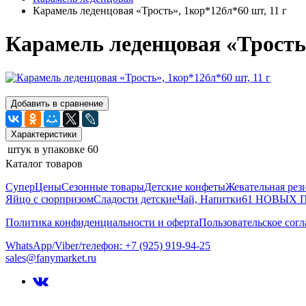
Карамель леденцовая «Трость», 1кор*12бл*60 шт, 11 г
Карамель леденцовая «Трость»
Добавить в сравнение
Характеристики
штук в упаковке
60
Каталог товаров
СуперЦены
Сезонные товары
Детские конфеты
Жевательная рез
Яйцо с сюрпризом
Сладости детские
Чай, Напитки
61 НОВЫХ
Политика конфиденциальности и оферта
Пользовательское сог
WhatsApp/Viber/телефон: +7 (925) 919-94-25
sales@fanymarket.ru