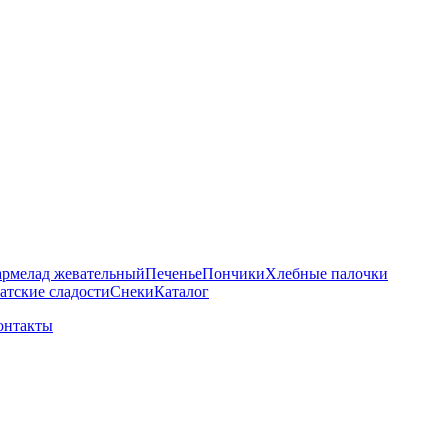
рмелад жевательный
Печенье
Пончики
Хлебные палочки
атские сладости
Снеки
Каталог
онтакты