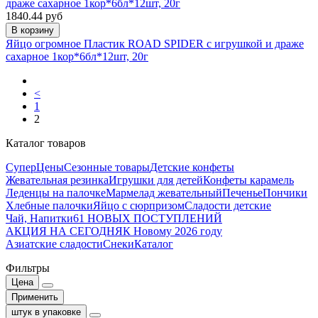
1840.44 руб
В корзину
Яйцо огромное Пластик ROAD SPIDER с игрушкой и драже
сахарное 1кор*6бл*12шт, 20г
<
1
2
Каталог товаров
СуперЦены
Сезонные товары
Детские конфеты
Жевательная резинка
Игрушки для детей
Конфеты карамель
Леденцы на палочке
Мармелад жевательный
Печенье
Пончики
Хлебные палочки
Яйцо с сюрпризом
Сладости детские
Чай, Напитки
61 НОВЫХ ПОСТУПЛЕНИЙ
АКЦИЯ НА СЕГОДНЯ
К Новому 2026 году
Азиатские сладости
Снеки
Каталог
Фильтры
Цена
Применить
штук в упаковке